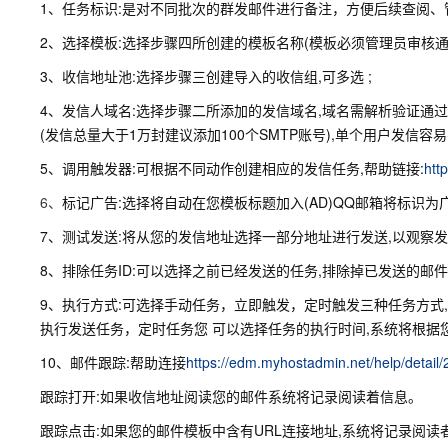
1、任务标识:是对不同批次的群发邮件进行备注，方便后续查阅、
2、选择模板:选择步骤四所创建的模板名称(模板必须管理员审核通
3、收信地址池:选择步骤三创建导入的收信组,可多选 ;
4、发信人域名:选择步骤二所添加的发信域名,域名需解析验证通过
(发信总量大于1万封建议添加100个SMTP账号),单个用户发信容
5、调用触发器:可根据不同动作创建相应的发信任务,帮助链接:
htt
6、
标记广告:选择将自动在您模板标题加入(AD)QQ邮箱将标识为
7、测试发送:将从您的发信地址选择一部分地址进行发送,以观察
8、排除任务ID:可以选择之前已经发送的任务,排除掉已发送的邮件
9、执行方式:可选择手动任务，立即触发，定时触发三种任务方式
执行发送任务，定时任务您 可以选择任务的执行时间,系统将根据
10、邮件跟踪:帮助连接
https://edm.myhostadmin.net/help/detail/
跟踪打开:如果收信地址阅读您的邮件系统将记录阅读着信息。
跟踪点击:如果您的邮件模板中含有URL连接地址,系统将记录阅